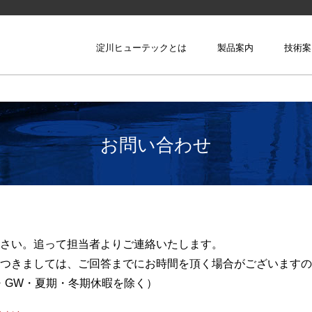
reset
淀川ヒューテックとは
製品案内
技術案
メニューを閉じる
新規採用
材料を作る技術
お問い合わせ
キャリア採用
形にする技術
会社説明会のお知らせ
企業理念・代表ご挨拶
当社の強み 4つの力
研究・開発
会社概要
ヒューテ
被膜する技術
さい。追って担当者よりご連絡いたします。
繋げる技術
つきましては、ご回答までにお時間を頂く場合がございますの
祝日・GW・夏期・冬期休暇を除く）
貼る技術