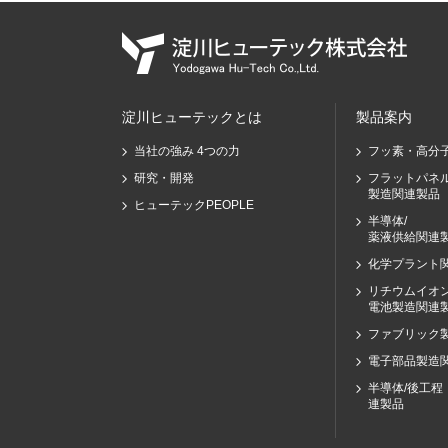
淀川ヒューテックとは
製品案内
当社の強み 4つの力
フッ素・高分
研究・開発
フラットパネ
製造関連製品
ヒューテックPEOPLE
半導体/
薬液供給関連
化学プラント
リチウムイオ
電池製造関連
ファブリック
電子部品製造
半導体/後工程
連製品