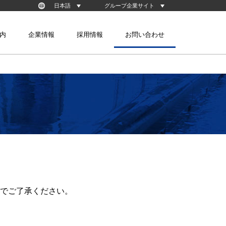
日本語
グループ企業サイト
Korean
台湾淀川股份有限公司
内
企業情報
採用情報
お問い合わせ
株式会社YMK （韓国）
株式会社YHK （韓国）
装置技術
クリーン搬送技術
ックPEOPLE
事業紹介
生産体制
でご了承ください。