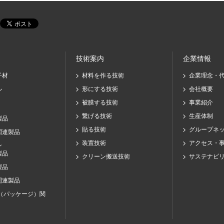
技術案内
企業情報
子材
材料を作る技術
企業理念・
ル
形にする技術
会社概要
被膜する技術
事業紹介
繋げる技術
生産体制
製品
貼る技術
グループネ
関連製品
装置技術
アクセス・
ン
製品
クリーン搬送技術
サステナビ
製品
関連製品
（パッケージ）関