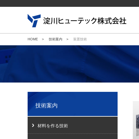
HOME
>
技術案内
>
装置技術
新規
キャ
会社
企業
当社
技術案内
材料を作る技術