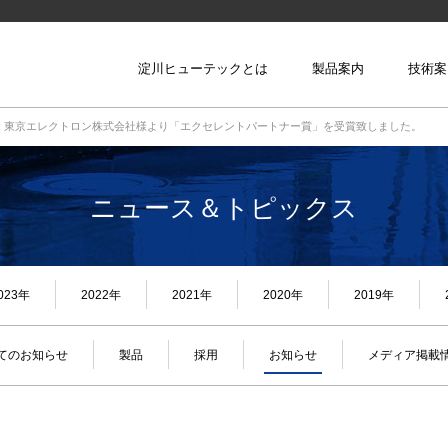
reset
淀川ヒューテックとは
製品案内
技術案
メニューを閉じる
東京エレクトロン株式会社様より「エクセレントパートナー賞」を受賞致しました。
新規採用
材料を作る技術
ニュース＆トピックス
キャリア採用
形にする技術
会社説明会のお知らせ
企業理念・代表ご挨拶
当社の強み 4つの力
研究・開発
会社概要
ヒューテ
被膜する技術
023年
2022年
2021年
2020年
2019年
てのお知らせ
製品
採用
お知らせ
メディア掲載
繋げる技術
貼る技術