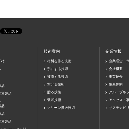
技術案内
企業情報
子材
材料を作る技術
企業理念・
ル
形にする技術
会社概要
被膜する技術
事業紹介
繋げる技術
生産体制
製品
貼る技術
グループネ
関連製品
装置技術
アクセス・
ン
製品
クリーン搬送技術
サステナビ
製品
関連製品