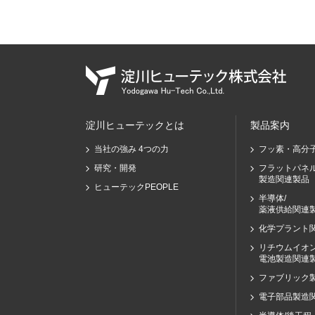
淀川ヒューテックとは
製品案内
当社の強み 4つの力
フッ素・高分
研究・開発
フラットパネ
製造関連製品
ヒューテックPEOPLE
半導体/
薬液供給関連
化学プラント
リチウムイオ
電池製造関連
ファブリック
電子部品製造