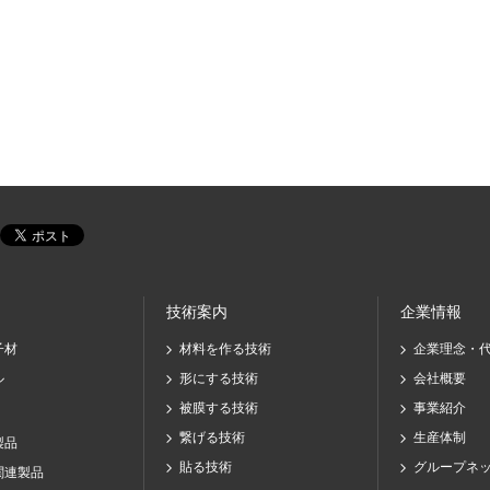
技術案内
企業情報
子材
材料を作る技術
企業理念・
ル
形にする技術
会社概要
被膜する技術
事業紹介
繋げる技術
生産体制
製品
貼る技術
グループネ
関連製品