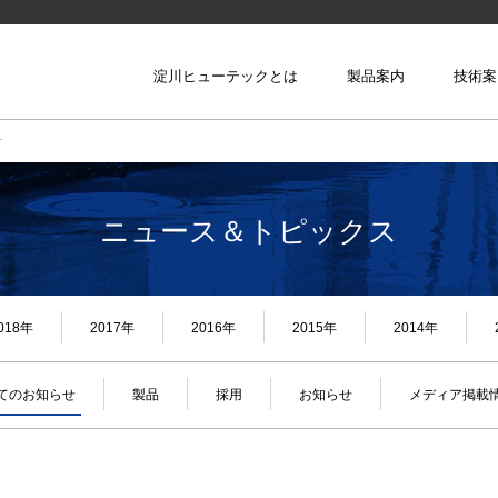
reset
淀川ヒューテックとは
製品案内
技術案
メニューを閉じる
せ
新規採用
材料を作る技術
ニュース＆トピックス
キャリア採用
形にする技術
会社説明会のお知らせ
企業理念・代表ご挨拶
当社の強み 4つの力
研究・開発
会社概要
ヒューテ
被膜する技術
018年
2017年
2016年
2015年
2014年
てのお知らせ
製品
採用
お知らせ
メディア掲載
繋げる技術
貼る技術