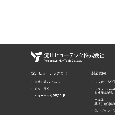
淀川ヒューテックとは
製品案内
当社の強み 4つの力
フッ素・高分
研究・開発
フラットパネ
製造関連製品
ヒューテックPEOPLE
半導体/
薬液供給関連
化学プラント