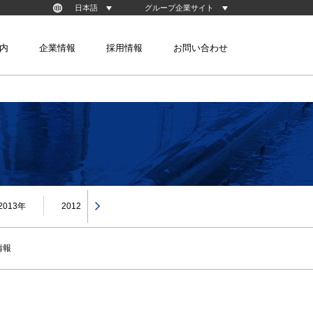
日本語
グループ企業サイト
Korean
台湾淀川股份有限公司
内
企業情報
採用情報
お問い合わせ
株式会社YMK （韓国）
株式会社YHK （韓国）
装置技術
クリーン搬送技術
ックPEOPLE
事業紹介
生産体制
2013年
2012年
2011年
2010年
2009年
情報