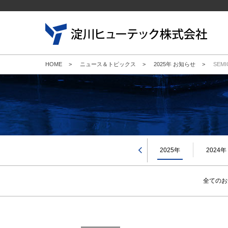
HOME
>
ニュース＆トピックス
>
2025年 お知らせ
>
SEMI
新規
キャ
会社
企業
当社
2026年
2025年
2024年
2001年
全てのお