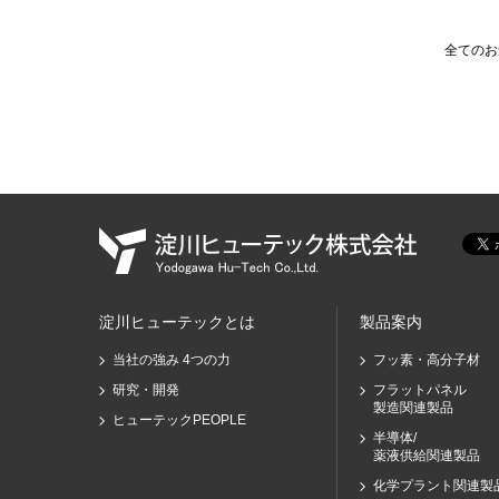
全てのお
淀川ヒューテックとは
製品案内
当社の強み 4つの力
フッ素・高分子材
研究・開発
フラットパネル
製造関連製品
ヒューテックPEOPLE
半導体/
薬液供給関連製品
化学プラント関連製