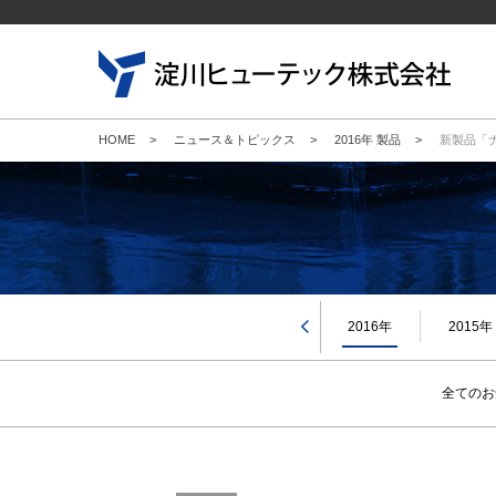
HOME
>
ニュース＆トピックス
>
2016年 製品
>
新製品「
新規
キャ
会社
企業
当社
2019年
2018年
2017年
2016年
2015年
全てのお