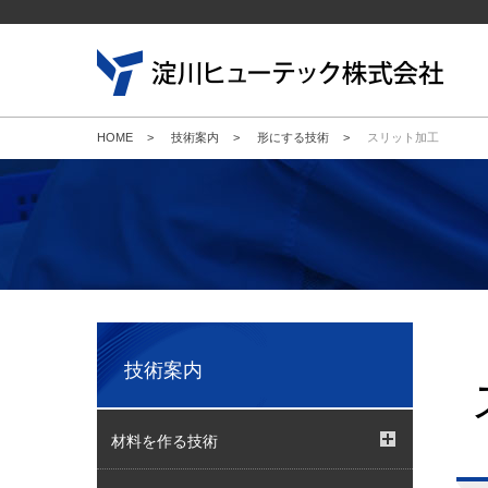
HOME
>
技術案内
>
形にする技術
>
スリット加工
新規
キャ
会社
企業
当社
技術案内
材料を作る技術