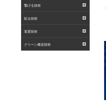
コーティング技術
繋げる技術
ライニング
接着技術
貼る技術
スクリーン印刷技術
TGFベルト施工技術
ラミネート加工
装置技術
洗浄技術
クリーン搬送技術
高精度フィルム貼付技術
搬送技術
高精度積層技術